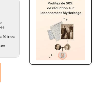
e
tes
 félines
urs