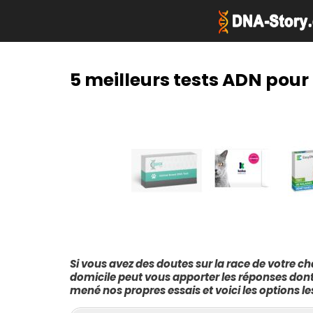
Aller
au
contenu
5 meilleurs tests ADN pour
TEST ADN DE PATERNITÉ
MEILLEUR SITE DE GÉNÉAL
TEST DE MATERNITÉ ADN
MEILLEURE APPLICATION D
GÉNÉALOGIE
TEST DE FRATERNITÉ
RECHERCHE GÉNÉALOGIQU
TEST DE DÉTECTION DE S
NOM DE FAMILLE
Si vous avez des doutes sur la race de votre c
domicile peut vous apporter les réponses dont
mené nos propres essais et voici les options les