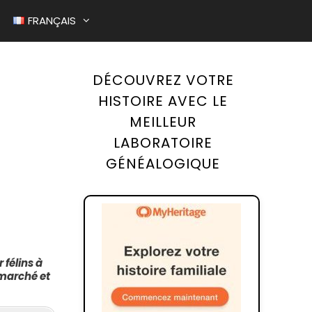
FRANÇAIS
DÉCOUVREZ VOTRE
R UNE COUSINADE
HISTOIRE AVEC LE
E BÉBÉS À LA NAISSANCE
MEILLEUR
R UNE PHOTO ANCIENNE
LABORATOIRE
GÉNÉALOGIQUE
 félins à
 marché et