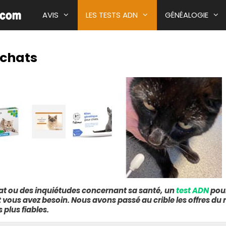
AVIS
LES TESTS ADN
GÉNÉALOGIE
 chats
OGIE
AI TIME MACHINE™
TEST ADN POUR CHAT
ORGANISE
E
REIMAGINE
TEST ADN POUR CHIEN
ECHANGE D
FILAE
KOKO GENETICS
RESTAURE
E PAR
PERME
HEREDIS
WISDOM PANEL
THE GENEALOGIST
EMBARK
GENES REUNITED
ORIVET
hat ou des inquiétudes concernant sa santé,
un
test ADN
pour
 vous avez besoin. Nous avons passé au crible les offres du
 plus fiables.