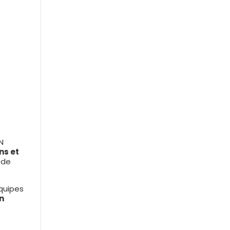
N
ns et
 de
équipes
n