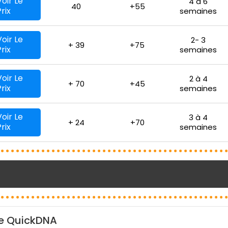
Voir Le
4 à 6
40
+55
Prix
semaines
Voir Le
2- 3
+ 39
+75
Prix
semaines
Voir Le
2 à 4
+ 70
+45
Prix
semaines
Voir Le
3 à 4
+ 24
+70
Prix
semaines
re QuickDNA