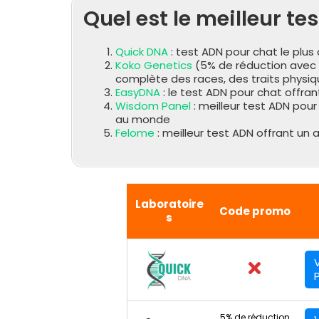
Quel est le meilleur te
Quick DNA
: test ADN pour chat le plus
Koko Genetics
(5% de réduction avec
complète des races, des traits physiq
EasyDNA
: le test ADN pour chat offrant
Wisdom Panel
: meilleur test ADN pou
au monde
Felome
: meilleur test ADN offrant un
Laboratoire
Code promo
s
V
P
5% de réduction