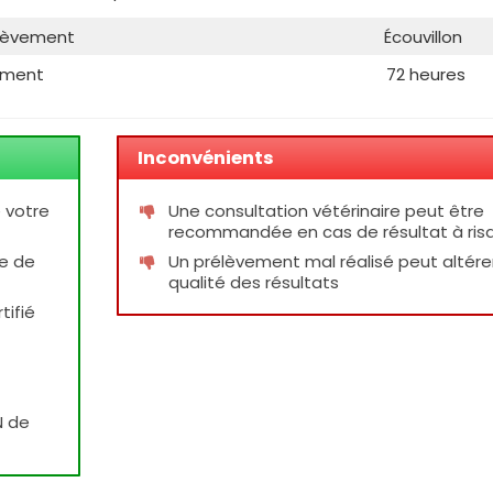
lèvement
Écouvillon
tement
72 heures
Inconvénients
 votre
Une consultation vétérinaire peut être
recommandée en cas de résultat à ris
e de
Un prélèvement mal réalisé peut altérer
qualité des résultats
tifié
N de