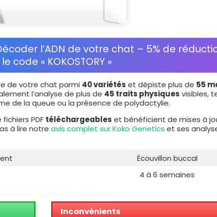
Décoder l’ADN de votre chat – 5% de réducti
 le code « KOKOSTORY »
ace de votre chat parmi
40 variétés
et dépiste plus de
55 m
galement l’analyse de plus de
45 traits physiques
visibles, t
orme de la queue ou la présence de polydactylie.
 fichiers PDF
téléchargeables
et bénéficient de mises à jo
as à lire notre
avis complet sur Koko Genetics
et ses analys
ment
Écouvillon buccal
4 à 6 semaines
Inconvénients