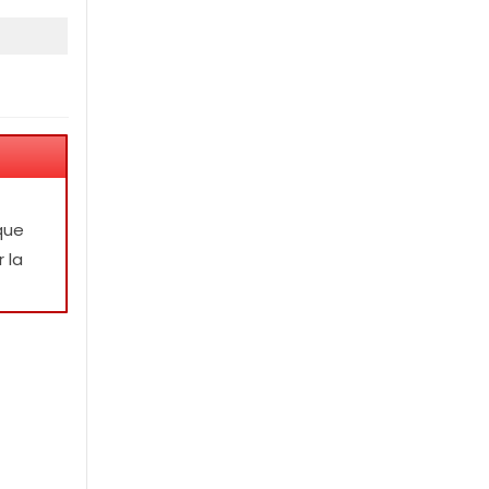
que
 la