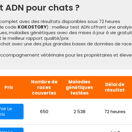
st ADN pour chats ?
 complet avec des résultats disponibles sous 72 heures
 le code
KOKOSTORY
) : meilleur test ADN offrant une analys
ues,
maladies génétiques avec des mises à jour à vie gratui
 le meilleur rapport qualité/prix
r chat avec une des plus grandes bases de données de races
 accompagnement vétérinaire pour les propriétaires et éleve
Nombre de
Maladies
Délai de
Prix
races
génétiques
résultat
couvertes
testées
oir Le
650
2 538
72 heures
rix