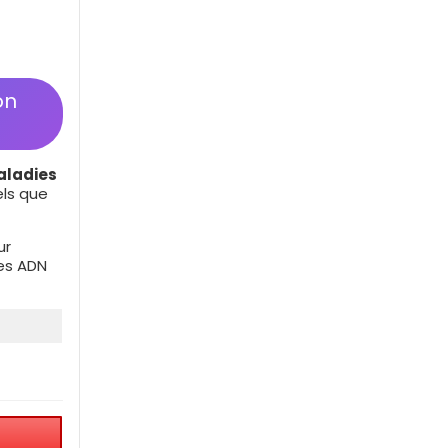
on
aladies
els que
ur
es ADN