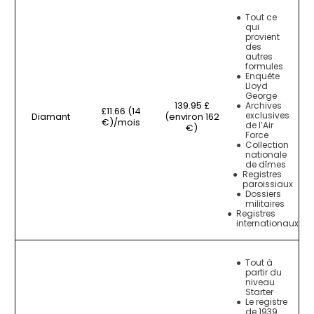
Tout ce
qui
provient
des
autres
formules
Enquête
Lloyd
George
139.95 £
Archives
£11.66 (14
exclusives
Diamant
(environ 162
€)/mois
de l’Air
€)
Force
Collection
nationale
de dîmes
Registres
paroissiaux
Dossiers
militaires
Registres
internationaux
Tout à
partir du
niveau
Starter
Le registre
de 1939