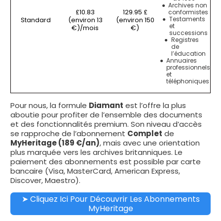
Archives non
£10.83
129.95 £
conformistes
Testaments
Standard
(environ 13
(environ 150
et
€)/mois
€)
successions
Registres
de
l’éducation
Annuaires
professionnels
et
téléphoniques
Pour nous, la formule
Diamant
est l’offre la plus
aboutie pour profiter de l’ensemble des documents
et des fonctionnalités premium. Son niveau d’accès
se rapproche de l’abonnement
Complet
de
MyHeritage (189 €/an)
, mais avec une orientation
plus marquée vers les archives britanniques. Le
paiement des abonnements est possible par carte
bancaire (Visa, MasterCard, American Express,
Discover, Maestro).
➤ Cliquez Ici Pour Découvrir Les Abonnements
MyHeritage