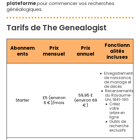
plateforme
pour commencer vos recherches
généalogiques.
Tarifs de The Genealogist
Fonctionn
Abonnem
Prix
Prix
alités
ents
mensuel
annuel
incluses
Enregistrements
de naissance,
de mariage et
de décès
Recensements
59,95 £
du Royaume-
£5 (environ
Uni, 1841-1911
Starter
(environ 69
6 €)/mois
Créez
€)
votre
arbre en
ligne
Outils de
recherche
exclusifs